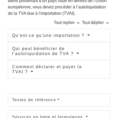
biens provenant d'un pays situé en dehors de l'Union
européenne, vous devez procéder à l’autoliquidation
de la TVA due à l'importation (TVAI).
keyboard_arrow_up
keyboard_arrow_down
Tout replier
Tout déplier
Qu'est-ce qu'une importation ?
Qui peut bénéficier de
l'autoliquidation de TVA ?
Comment déclarer et payer la
TVAI ?
Textes de référence
Services en ligne et formulaires