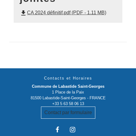
file_download
CA 2024 définitif.pdf (PDF - 1.11 MB)
Contacts et Horaires
Commune de Labastide Saint-Georges
1 Place de la Paix
81500 Labastide-Saint-Georges - FRANCE
+33 5 63 58 06 13
Contact par formulaire