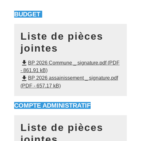
BUDGET
Liste de pièces
jointes
file_download
BP 2026 Commune _ signature.pdf (PDF
- 861.91 kB)
file_download
BP 2026 assainissement _ signature.pdf
(PDF - 657.17 kB)
COMPTE ADMINISTRATIF
Liste de pièces
jointes