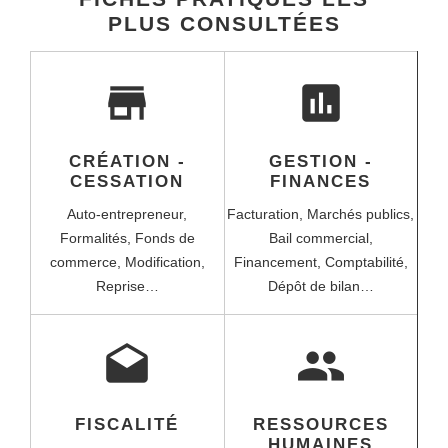
PLUS CONSULTÉES
store
assessment
CRÉATION -
GESTION -
CESSATION
FINANCES
Auto-entrepreneur,
Facturation,
Marchés publics,
Formalités,
Fonds de
Bail commercial,
commerce,
Modification,
Financement,
Comptabilité,
Reprise…
Dépôt de bilan…
drafts
people
FISCALITÉ
RESSOURCES
HUMAINES