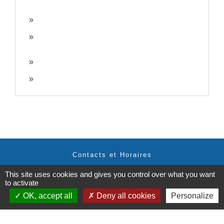
Contacts et Horaires
Commune de Labastide Saint-Georges
This site uses cookies and gives you control over what you want
1 Place de la Paix
to activate
81500 Labastide-Saint-Georges - FRANCE
OK, accept all
Deny all cookies
Personalize
+33 5 63 58 06 13
Contact par formulaire