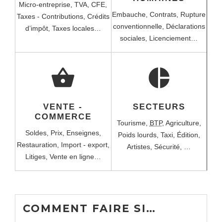
Micro-entreprise,
TVA,
CFE,
Embauche,
Contrats,
Rupture
Taxes - Contributions,
Crédits
conventionnelle,
Déclarations
d’impôt,
Taxes locales…
sociales,
Licenciement…
shopping_basket
pie_chart
VENTE -
SECTEURS
COMMERCE
Tourisme,
BTP
,
Agriculture,
Soldes,
Prix,
Enseignes,
Poids lourds,
Taxi,
Édition,
Restauration,
Import - export,
Artistes,
Sécurité, …
Litiges,
Vente en ligne…
COMMENT FAIRE SI…