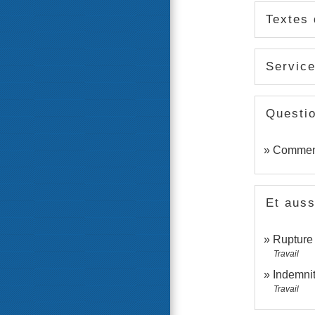
Textes 
Service
Questi
Comment 
Et auss
Rupture
Travail
Indemnit
Travail