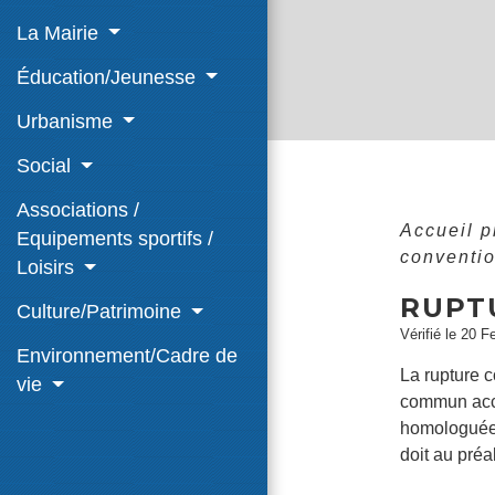
La Mairie
Éducation/Jeunesse
Urbanisme
Social
Associations /
Accueil 
Equipements sportifs /
conventio
Loisirs
RUPT
Culture/Patrimoine
Vérifié le 20 F
Environnement/Cadre de
La rupture c
vie
commun acco
homologuée. 
doit au préa