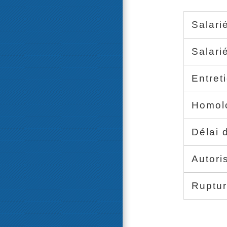
Salari
Salari
Entret
Homolo
Délai 
Autori
Ruptur