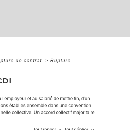
upture de contrat
>
Rupture
CDI
l'employeur et au salarié de mettre fin, d'un
itions établies ensemble dans une convention
le collective. Un accord collectif majoritaire
keyboard_arrow_up
keyboard_arrow_down
Tout replier
Tout déplier