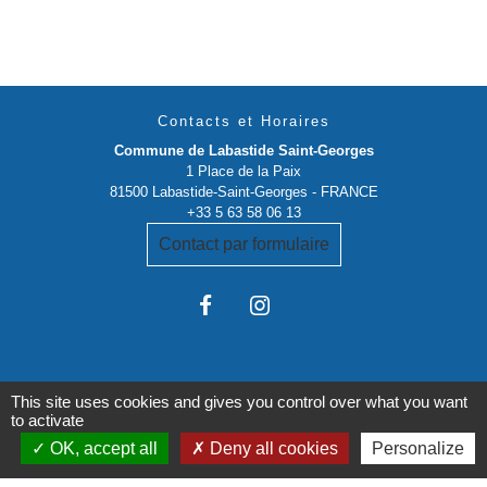
Contacts et Horaires
Commune de Labastide Saint-Georges
1 Place de la Paix
81500 Labastide-Saint-Georges - FRANCE
+33 5 63 58 06 13
Contact par formulaire
This site uses cookies and gives you control over what you want
to activate
Liens institutionnels
OK, accept all
Deny all cookies
Personalize