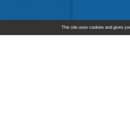
This site uses cookies and gives you
Liens in
Communaut
Départemen
Région Occ
Préfecture 
M