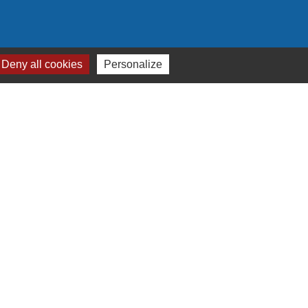
Deny all cookies
Personalize
Plan du site
-
Gestion des cookies
es Communes