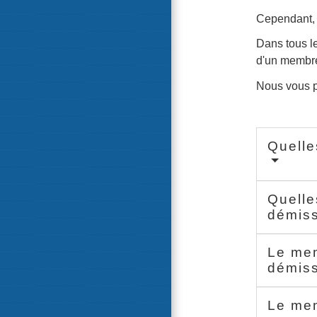
Cependant, d
Dans tous le
d'un membre 
Nous vous p
Quelle
Quelle
démis
Le mem
démis
Le mem