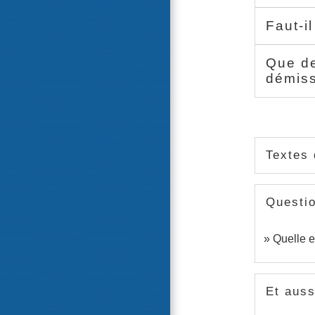
Faut-i
Que de
démis
Textes 
Questi
Quelle e
Et auss