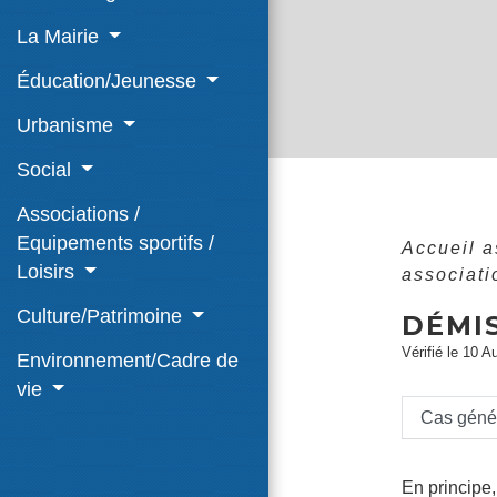
La Mairie
Éducation/Jeunesse
Urbanisme
Social
Associations /
Equipements sportifs /
Accueil 
Loisirs
associat
Culture/Patrimoine
DÉMI
Vérifié le 10 A
Environnement/Cadre de
vie
Cas géné
En principe