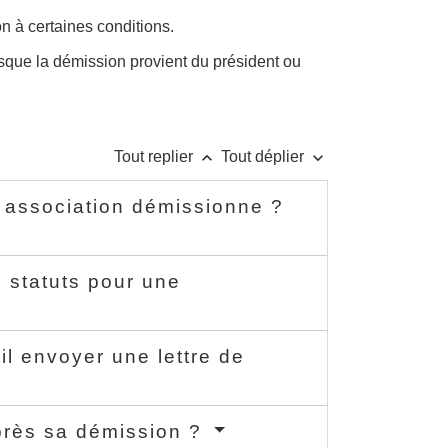
n à certaines conditions.
rsque la démission provient du président ou
keyboard_arrow_up
keyboard_arrow_down
Tout replier
Tout déplier
 association démissionne ?
 statuts pour une
il envoyer une lettre de
après sa démission ?