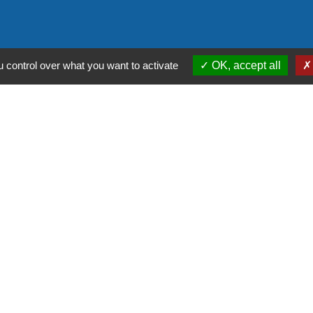
 control over what you want to activate
OK, accept all
stitutionnels
é de communes Tarn-Agout
t Tarn
itanie
du Tarn
entions légales
-
Politique de confidentialité
-
Accessibilité
-
Site créé en partenariat avec Réseau d