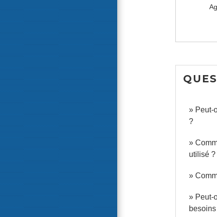
A
QUES
Peut-o
?
Commen
utilisé ?
Comme
Peut-o
besoins