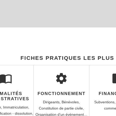
FICHES PRATIQUES LES PLU
import_contacts
settings
account_
MALITÉS
FONCTIONNEMENT
FINAN
ISTRATIVES
Dirigeants,
Bénévoles,
Subventions
n,
Immatriculation,
Constitution de partie civile,
comme
ication - dissolution,
Organisation d’un événement…