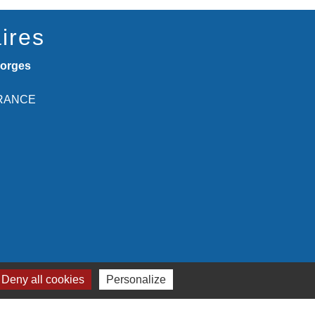
ires
eorges
 FRANCE
Deny all cookies
Personalize