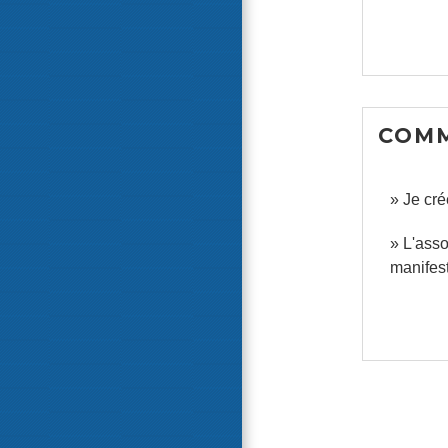
COMM
Je cré
L'asso
manifest