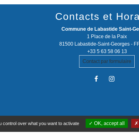
Contacts et Hora
Commune de Labastide Saint-G
1 Place de la Paix
81500 Labastide-Saint-Georges -
+33 5 63 58 06 13
Contact par formulaire
stitutionnels
 control over what you want to activate
OK, accept all
é de communes Tarn-Agout