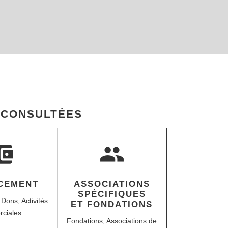
S CONSULTÉES
balance_wallet
group
CEMENT
ASSOCIATIONS
SPÉCIFIQUES
,
Dons,
Activités
ET FONDATIONS
rciales…
Fondations,
Associations de