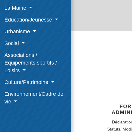
La Mairie
Éducation/Jeunesse
Urbanisme
Social
Associations /
Equipements sportifs /
Loisirs
Culture/Patrimoine
Environnement/Cadre de
vie
FOR
ADMIN
Déclaratio
Statuts,
Modif