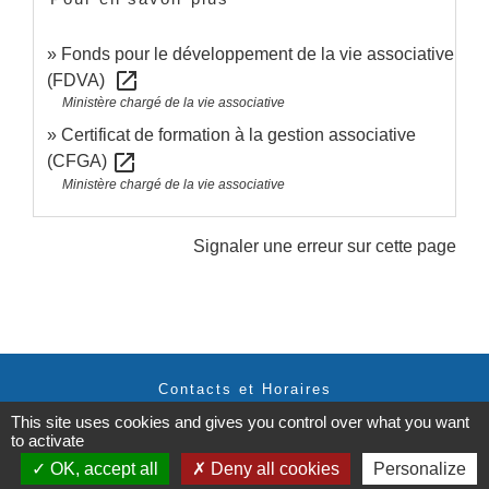
Fonds pour le développement de la vie associative
open_in_new
(FDVA)
Ministère chargé de la vie associative
Certificat de formation à la gestion associative
open_in_new
(CFGA)
Ministère chargé de la vie associative
Signaler une erreur sur cette page
Contacts et Horaires
Commune de Labastide Saint-Georges
This site uses cookies and gives you control over what you want
to activate
1 Place de la Paix
81500 Labastide-Saint-Georges - FRANCE
OK, accept all
Deny all cookies
Personalize
+33 5 63 58 06 13