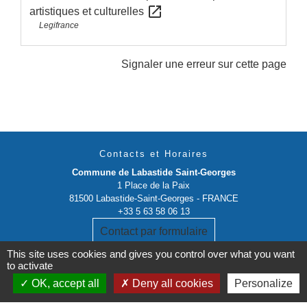
open_in_new
artistiques et culturelles
Legifrance
Signaler une erreur sur cette page
Contacts et Horaires
Commune de Labastide Saint-Georges
1 Place de la Paix
81500 Labastide-Saint-Georges - FRANCE
+33 5 63 58 06 13
Contact par formulaire
This site uses cookies and gives you control over what you want
to activate
OK, accept all
Deny all cookies
Personalize