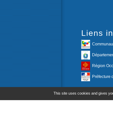
Liens in
Communaut
Départemen
Région Occ
Préfecture 
M
This site uses cookies and gives you