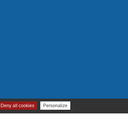
Plan du site
-
Gestion des cookies
Deny all cookies
Personalize
es Communes