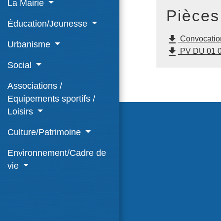
La Mairie
Pièces
Éducation/Jeunesse
file_download
Convocation
Urbanisme
file_download
PV DU 01 0
Social
Associations /
Equipements sportifs /
Loisirs
Culture/Patrimoine
Environnement/Cadre de
vie