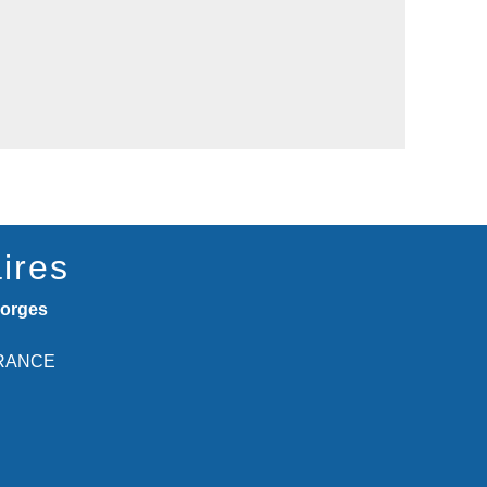
ires
eorges
 FRANCE