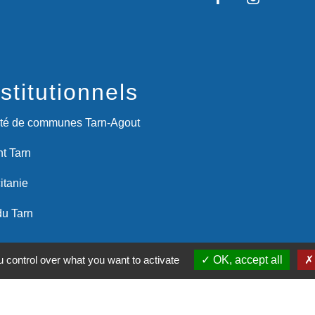
stitutionnels
é de communes Tarn-Agout
t Tarn
itanie
du Tarn
entions légales
-
Politique de confidentialité
-
Accessibilité
-
 control over what you want to activate
OK, accept all
Site créé en partenariat avec Réseau d