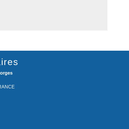
ires
eorges
 FRANCE