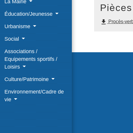
La Mairie
Pièces
Éducation/Jeunesse
file_download
Procès-verb
Urbanisme
Social
Associations /
Equipements sportifs /
Loisirs
Culture/Patrimoine
Environnement/Cadre de
vie