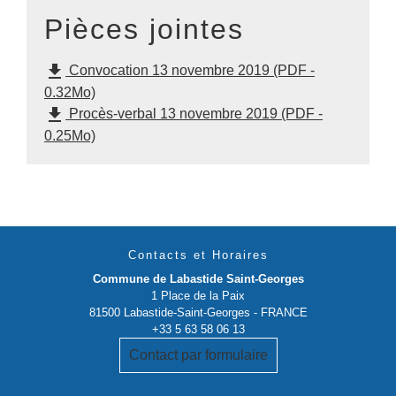
Pièces jointes
file_download
Convocation 13 novembre 2019 (PDF -
0.32Mo)
file_download
Procès-verbal 13 novembre 2019 (PDF -
0.25Mo)
Contacts et Horaires
Commune de Labastide Saint-Georges
1 Place de la Paix
81500 Labastide-Saint-Georges - FRANCE
+33 5 63 58 06 13
Contact par formulaire