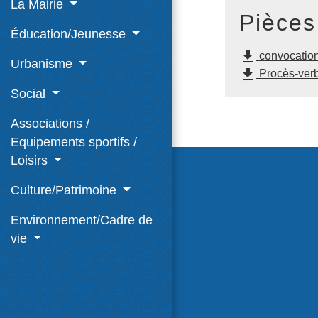
La Mairie
Pièces
Éducation/Jeunesse
file_download
convocation 
Urbanisme
file_download
Procès-verba
Social
Associations /
Equipements sportifs /
Loisirs
Culture/Patrimoine
Environnement/Cadre de
vie