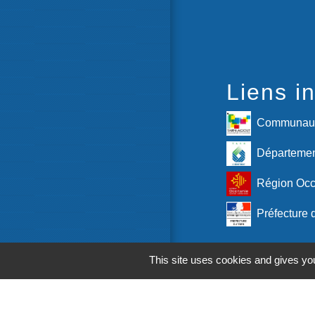
Liens in
Communaut
Départemen
Région Occ
Préfecture 
M
This site uses cookies and gives you