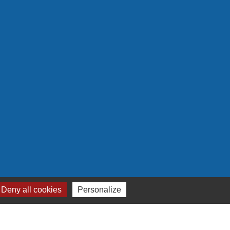
Plan du site
-
Gestion des cookies
Deny all cookies
Personalize
es Communes