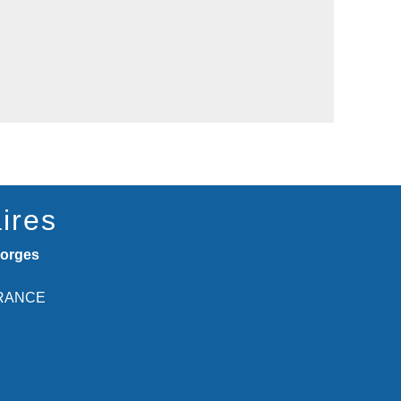
ires
eorges
 FRANCE