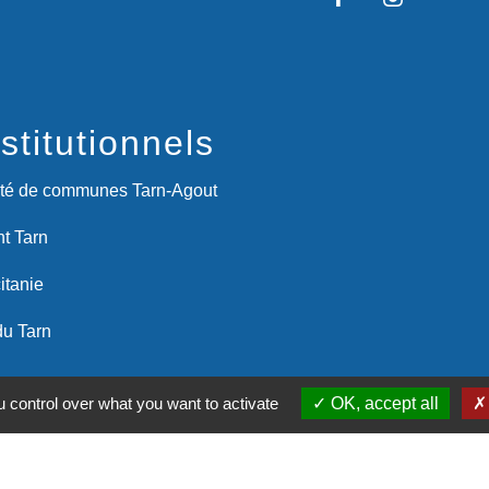
stitutionnels
é de communes Tarn-Agout
t Tarn
itanie
du Tarn
entions légales
-
Politique de confidentialité
-
Accessibilité
-
 control over what you want to activate
OK, accept all
Site créé en partenariat avec Réseau d