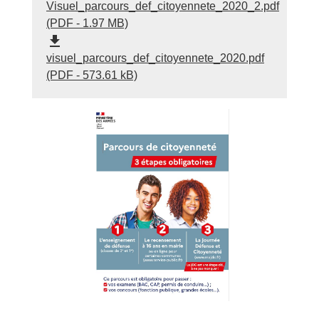
Visuel_parcours_def_citoyennete_2020_2.pdf
(PDF - 1.97 MB)
file_download
visuel_parcours_def_citoyennete_2020.pdf
(PDF - 573.61 kB)