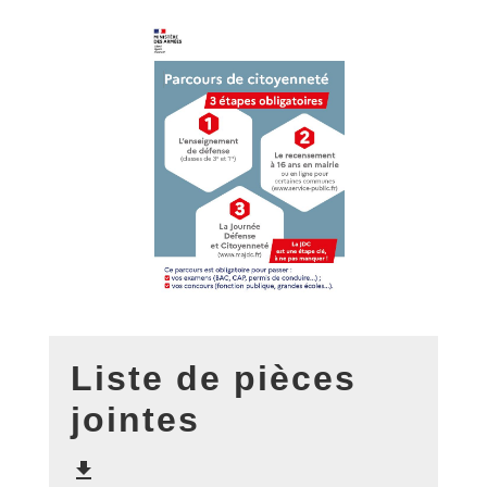
Liste de pièces
jointes
file_download