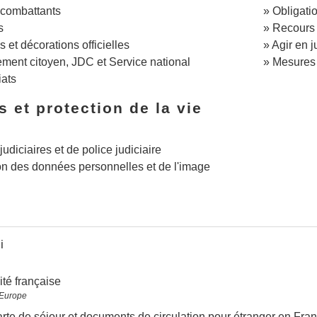
 combattants
Obligatio
s
Recours a
 et décorations officielles
Agir en j
ent citoyen, JDC et Service national
Mesures 
iats
s et protection de la vie
judiciaires et de police judiciaire
on des données personnelles et de l'image
i
ité française
 Europe
carte de séjour et documents de circulation pour étranger en Fra