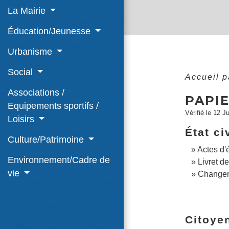
La Mairie
Éducation/Jeunesse
Urbanisme
Social
Accueil p
Associations /
PAPIE
Equipements sportifs /
Vérifié le 12 J
Loisirs
État ci
Culture/Patrimoine
Actes d'é
Environnement/Cadre de
Livret de
vie
Changeme
Citoye