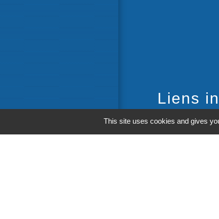
Liens in
Communaut
This site uses cookies and gives you
Départemen
Région Occ
Préfecture 
M