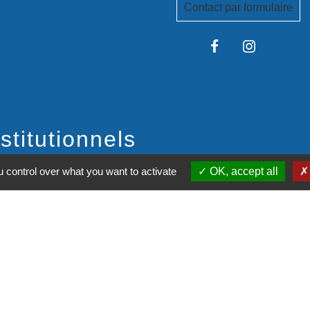
Contact par formulaire
stitutionnels
é de communes Tarn-Agout
 control over what you want to activate
OK, accept all
t Tarn
itanie
du Tarn
entions légales
-
Politique de confidentialité
-
Accessibilité
-