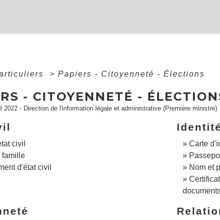
articuliers
>
Papiers - Citoyenneté - Élections
RS - CITOYENNETÉ - ÉLECTION
ul 2022 - Direction de l'information légale et administrative (Première ministre)
vil
Identit
tat civil
Carte d'i
 famille
Passepo
nt d'état civil
Nom et 
Certifica
document
nneté
Relatio