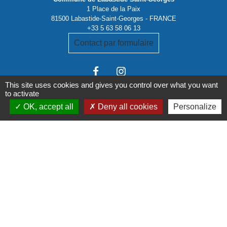
1 Place de la Paix
81500 Labastide-Saint-Georges - FRANCE
+33 5 63 58 06 13
Contact par formulaire
This site uses cookies and gives you control over what you want
to activate
OK, accept all
Deny all cookies
Personalize
Liens institutionnels
Communauté de communes Tarn-Agout
Département Tarn
Région Occitanie