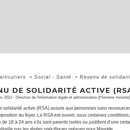
articuliers
>
Social - Santé
>
Revenu de solidari
U DE SOLIDARITÉ ACTIVE (RS
ec 2022 - Direction de l'information légale et administrative (Première ministre)
e solidarité active (RSA) assure aux personnes sans ressource
position du foyer. Le RSA est ouvert, sous certaines condition
s de 18 à 24 ans s'ils sont parents isolés ou justifient d’une cert
étaille pas les règles spécifiques prévues pour Mayotte.