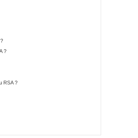
 ?
A ?
au RSA ?