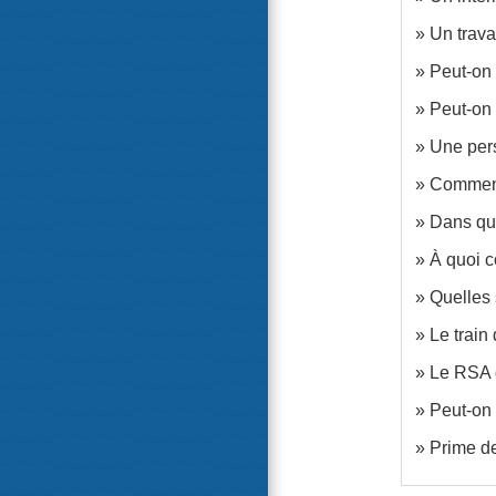
Un trava
Peut-on 
Peut-on 
Une pers
Comment 
Dans que
À quoi c
Quelles 
Le train 
Le RSA d
Peut-on 
Prime de