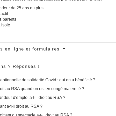
deur de 25 ans ou plus
actif
s parents
 isolé
s en ligne et formulaires
ons ? Réponses !
eptionnelle de solidarité Covid : qui en a bénéficié ?
roit au RSA quand on est en congé maternité ?
deur d'emploi a-t-il droit au RSA ?
ant a-t-il droit au RSA ?
mittent du spectacle a-t-il droit au RSA ?