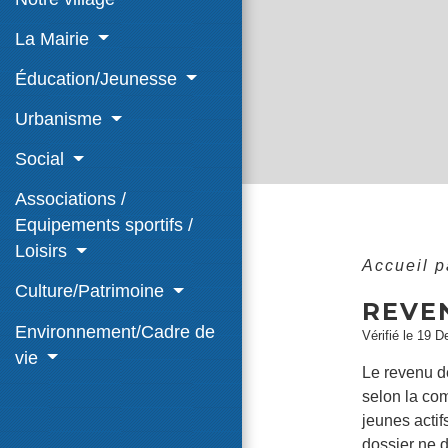
La Mairie
Éducation/Jeunesse
Urbanisme
Social
Associations /
Equipements sportifs /
Loisirs
Accueil p
Culture/Patrimoine
REVEN
Environnement/Cadre de
Vérifié le 19 D
vie
Le revenu d
selon la com
jeunes actif
dossier ne d