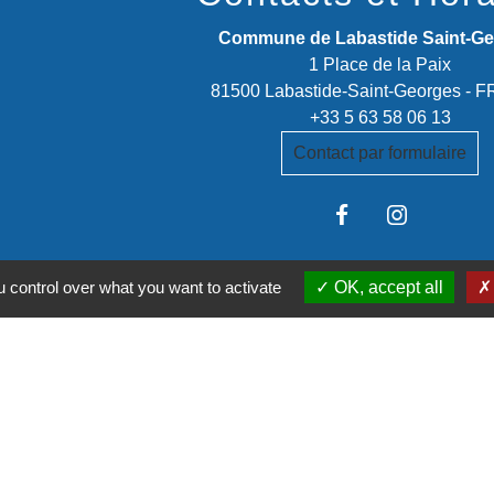
Commune de Labastide Saint-G
1 Place de la Paix
81500 Labastide-Saint-Georges -
+33 5 63 58 06 13
Contact par formulaire
 control over what you want to activate
OK, accept all
stitutionnels
é de communes Tarn-Agout
t Tarn