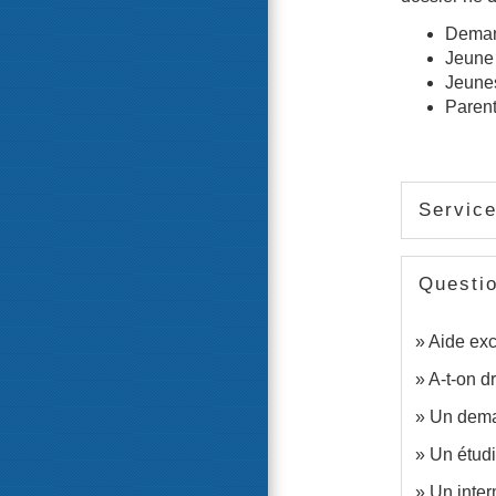
Deman
Jeune 
Jeune
Parent
Service
Questi
Aide exc
A-t-on d
Un deman
Un étudi
Un inter