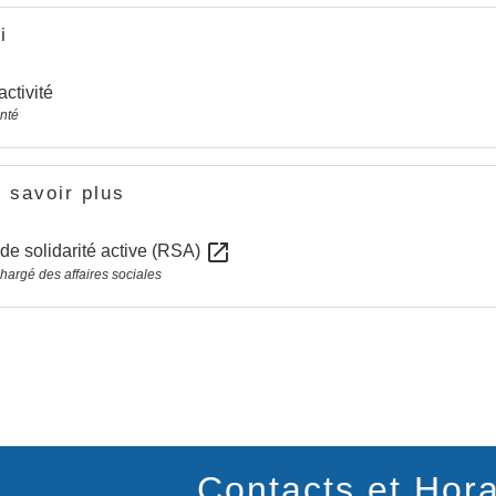
i
activité
anté
 savoir plus
open_in_new
e solidarité active (RSA)
chargé des affaires sociales
Contacts et Hora