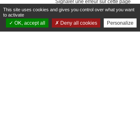
Signaler une erreur sur cette page
This site uses cookies and gives you control over what you want
to activate
OK, accept all
Deny all cookies
Personalize
Contacts et Horaires
Commune de Labastide Saint-Georges
1 Place de la Paix
81500 Labastide-Saint-Georges - FRANCE
+33 5 63 58 06 13
Contact par formulaire
Liens institutionnels