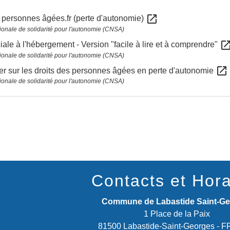
open_in_new
 personnes âgées.fr (perte d'autonomie)
ionale de solidarité pour l'autonomie (CNSA)
open_in_n
iale à l'hébergement - Version "facile à lire et à comprendre"
ionale de solidarité pour l'autonomie (CNSA)
open_in_new
er sur les droits des personnes âgées en perte d'autonomie
ionale de solidarité pour l'autonomie (CNSA)
Contacts et Hora
Commune de Labastide Saint-G
1 Place de la Paix
81500 Labastide-Saint-Georges -