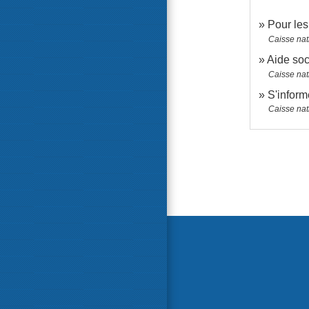
Pour les
Caisse nat
Aide soc
Caisse nat
S'inform
Caisse nat