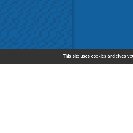
This site uses cookies and gives you
Liens in
Communaut
Départemen
Région Occ
Préfecture 