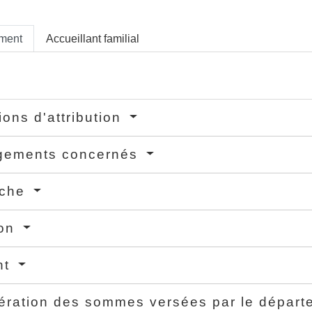
ement
Accueillant familial
ions d'attribution
gements concernés
rche
ion
nt
ration des sommes versées par le dépar