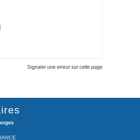
ew
Signaler une erreur sur cette page
ires
eorges
 FRANCE