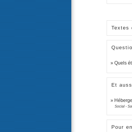
Textes 
Questi
Quels ét
Et auss
Héberge
Social - S
Pour en