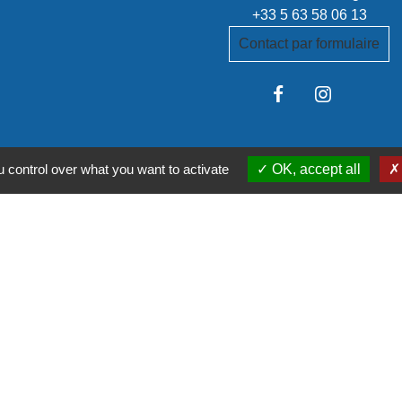
+33 5 63 58 06 13
Contact par formulaire
 control over what you want to activate
OK, accept all
stitutionnels
é de communes Tarn-Agout
t Tarn
itanie
du Tarn