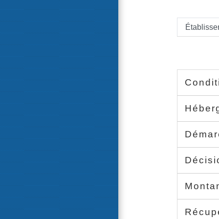
Établiss
Condit
Héber
Déma
Décis
Monta
Récupé