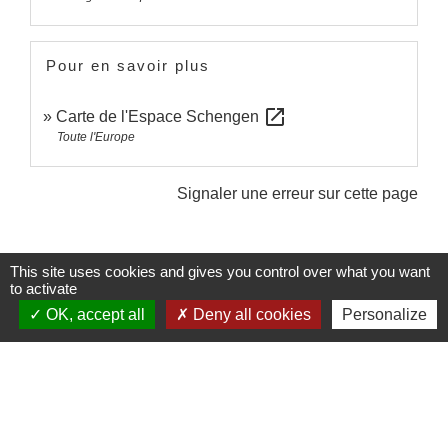
Pour en savoir plus
open_in_new
Carte de l'Espace Schengen
Toute l'Europe
Signaler une erreur sur cette page
This site uses cookies and gives you control over what you want
to activate
OK, accept all
Deny all cookies
Personalize
Contacts et Horaires
Commune de Labastide Saint-Georges
1 Place de la Paix
81500 Labastide-Saint-Georges - FRANCE
+33 5 63 58 06 13
Contact par formulaire