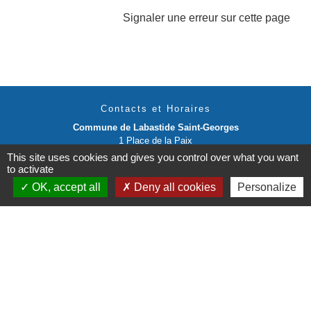
Signaler une erreur sur cette page
Contacts et Horaires
Commune de Labastide Saint-Georges
1 Place de la Paix
81500 Labastide-Saint-Georges - FRANCE
This site uses cookies and gives you control over what you want
+33 5 63 58 06 13
to activate
OK, accept all
Deny all cookies
Personalize
Contact par formulaire