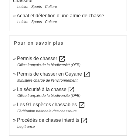
chasseur
Loisirs - Sports - Culture
Achat et détention d'une arme de chasse
Loisirs - Sports - Culture
Pour en savoir plus
open_in_new
Permis de chasser
Office français de la biodiversité (OFB)
open_in_new
Permis de chasser en Guyane
Ministère chargé de l'environnement
open_in_new
La sécurité à la chasse
Office français de la biodiversité (OFB)
open_in_new
Les 91 espèces chassables
Fédération nationale des chasseurs
open_in_new
Procédés de chasse interdits
Legifrance