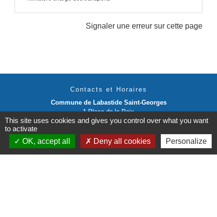
Signaler une erreur sur cette page
Contacts et Horaires
Commune de Labastide Saint-Georges
1 Place de la Paix
This site uses cookies and gives you control over what you want
81500 Labastide-Saint-Georges - FRANCE
to activate
+33 5 63 58 06 13
OK, accept all
Deny all cookies
Personalize
Contact par formulaire