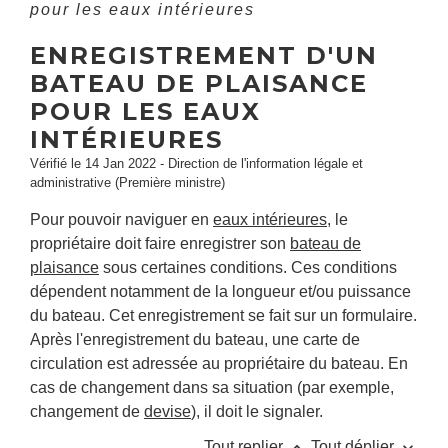
pour les eaux intérieures
ENREGISTREMENT D'UN
BATEAU DE PLAISANCE
POUR LES EAUX
INTÉRIEURES
Vérifié le 14 Jan 2022 - Direction de l'information légale et
administrative (Première ministre)
Pour pouvoir naviguer en
eaux intérieures
, le
propriétaire doit faire enregistrer son
bateau de
plaisance
sous certaines conditions. Ces conditions
dépendent notamment de la longueur et/ou puissance
du bateau. Cet enregistrement se fait sur un formulaire.
Après l'enregistrement du bateau, une carte de
circulation est adressée au propriétaire du bateau. En
cas de changement dans sa situation (par exemple,
changement de
devise
), il doit le signaler.
keyboard_arrow_up
keyboard_arrow_down
Tout replier
Tout déplier