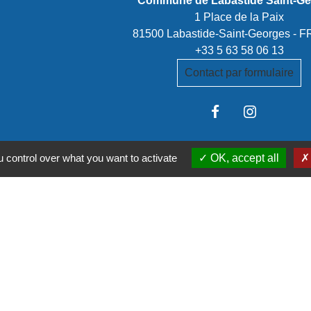
Commune de Labastide Saint-G
1 Place de la Paix
81500 Labastide-Saint-Georges -
+33 5 63 58 06 13
Contact par formulaire
 control over what you want to activate
OK, accept all
stitutionnels
é de communes Tarn-Agout
t Tarn
itanie