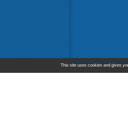
This site uses cookies and gives you
Liens in
Communaut
Départemen
Région Occ